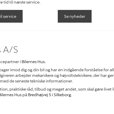
le tid til næste service.
til service
Se nyheder
s A/S
icepartner i
Bilernes Hus
.
 tager imod dig og din bil og har en indgående forståelse for al
dgiveren arbejder mekanikere og højvoltsteknikere, der har 
med de seneste tekniske informationer.
n, praktiske råd, tilbud og meget andet, som skal gøre livet l
Bilernes Hus
på
Bredhøjvej 5 i Silkeborg
.