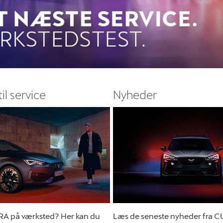
til service
Nyheder
RA på værksted? Her kan du
Læs de seneste nyheder fra C