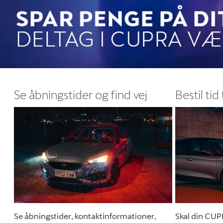
Se åbningstider og find vej
Bestil tid 
Se åbningstider, kontaktinformationer,
Skal din CUP