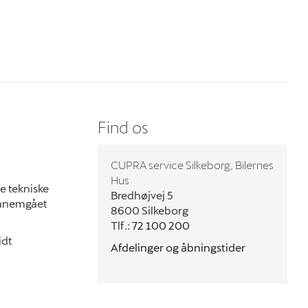
Find os
CUPRA service Silkeborg, Bilernes
Hus
le tekniske
Bredhøjvej 5
gennemgået
8600 Silkeborg
Tlf.:
72 100 200
idt
Afdelinger og åbningstider