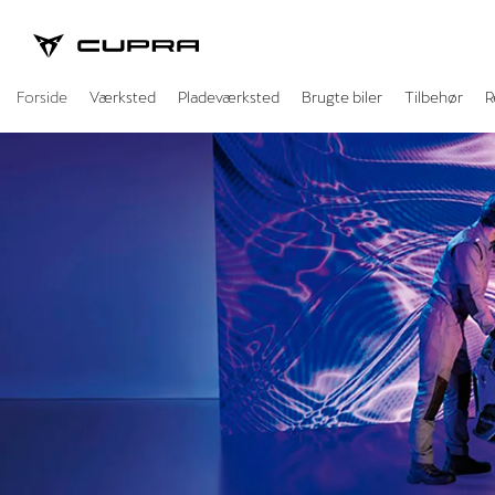
CUPRA
Forside
Værksted
Pladeværksted
Brugte biler
Tilbehør
R