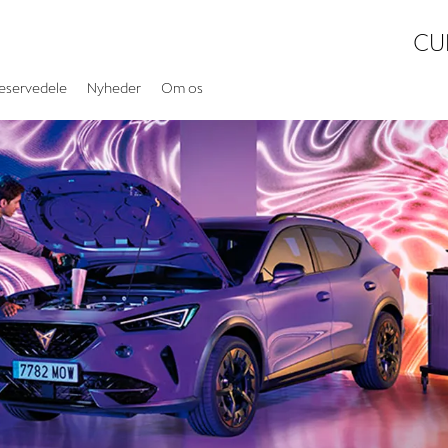
CU
eservedele
Nyheder
Om os