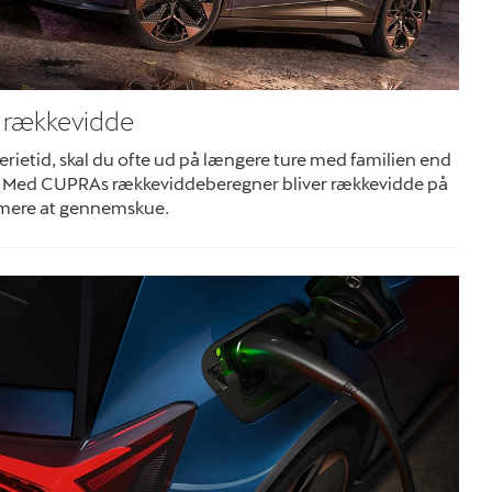
n rækkevidde
ferietid, skal du ofte ud på længere ture med familien end
g. Med CUPRAs rækkeviddeberegner bliver rækkevidde på
mere at gennemskue.