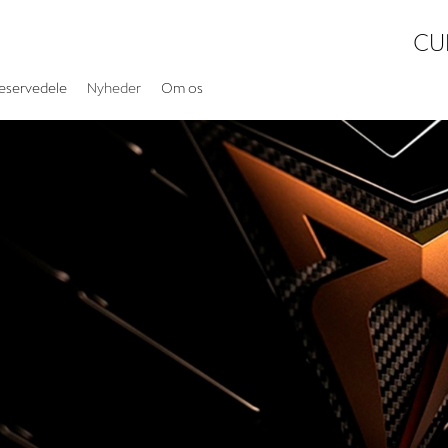
CU
eservedele
Nyheder
Om os