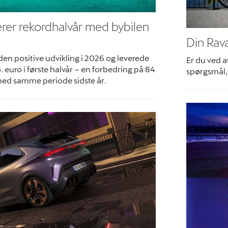
rer rekordhalvår med bybilen
Din Rava
en positive udvikling i 2026 og leverede
Er du ved 
o. euro i første halvår – en forbedring på 84
spørgsmål, 
ed samme periode sidste år.