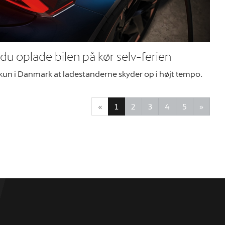
du oplade bilen på kør selv-ferien
 kun i Danmark at ladestanderne skyder op i højt tempo.
«
1
2
3
4
5
»