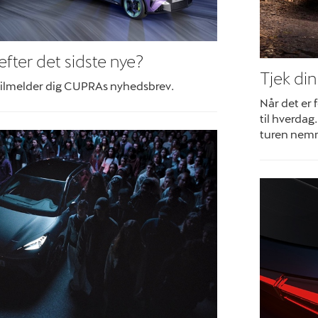
 efter det sidste nye?
Tjek di
 tilmelder dig CUPRAs nyhedsbrev.
Når det er 
til hverda
turen nem