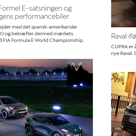
Formel E-satsningen og
gens performancebiler
jdet med det spansk-amerikanske
O og bekræfter dermed mærkets
Raval ifø
BB FIA Formula E World Championship.
CUPRA er å
nye Raval. 